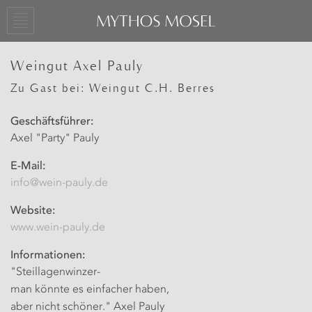
Weingut Axel Pauly
Zu Gast bei: Weingut C.H. Berres
Geschäftsführer:
Axel "Party" Pauly
E-Mail:
info@wein-pauly.de
Website:
www.wein-pauly.de
Informationen:
"Steillagenwinzer-
man könnte es einfacher haben,
aber nicht schöner." Axel Pauly