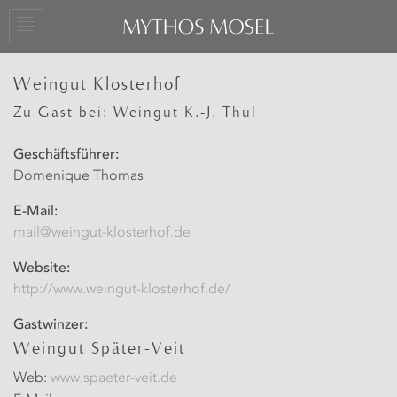
Weingut Klosterhof
Zu Gast bei: Weingut K.-J. Thul
Geschäftsführer:
Domenique Thomas
E-Mail:
mail@weingut-klosterhof.de
Website:
http://www.weingut-klosterhof.de/
Gastwinzer:
Weingut Später-Veit
Web:
www.spaeter-veit.de