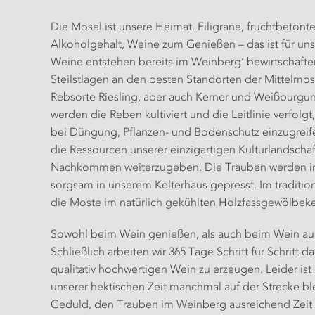
Die Mosel ist unsere Heimat. Filigrane, fruchtbeto
Alkoholgehalt, Weine zum Genießen – das ist für u
Weine entstehen bereits im Weinberg‘ bewirtschaften
Steilstlagen an den besten Standorten der Mittelmose
Rebsorte Riesling, aber auch Kerner und Weißburgun
werden die Reben kultiviert und die Leitlinie verfol
bei Düngung, Pflanzen- und Bodenschutz einzugreife
die Ressourcen unserer einzigartigen Kulturlandschaf
Nachkommen weiterzugeben. Die Trauben werden i
sorgsam in unserem Kelterhaus gepresst. Im traditi
die Moste im natürlich gekühlten Holzfassgewölbeke
Sowohl beim Wein genießen, als auch beim Wein aus
Schließlich arbeiten wir 365 Tage Schritt für Schritt d
qualitativ hochwertigen Wein zu erzeugen. Leider ist
unserer hektischen Zeit manchmal auf der Strecke b
Geduld, den Trauben im Weinberg ausreichend Zeit 