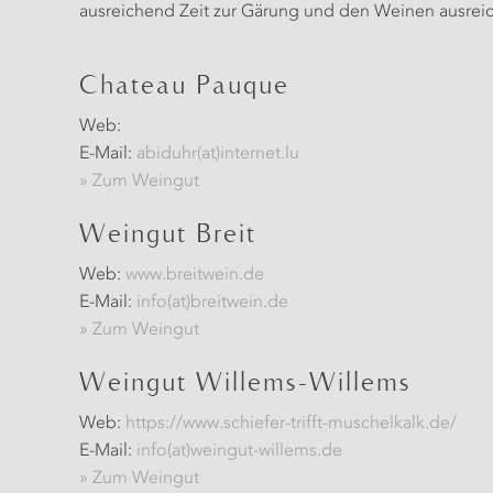
ausreichend Zeit zur Gärung und den Weinen ausreic
Chateau Pauque
Web:
E-Mail:
abiduhr(at)internet.lu
» Zum Weingut
Weingut Breit
Web:
www.breitwein.de
E-Mail:
info(at)breitwein.de
» Zum Weingut
Weingut Willems-Willems
Web:
https://www.schiefer-trifft-muschelkalk.de/
E-Mail:
info(at)weingut-willems.de
» Zum Weingut