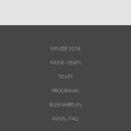
WINZER 2026
WEINE | ESSEN
TICKET
PROGRAMM
BUSFAHRPLAN
INFOS / FAQ