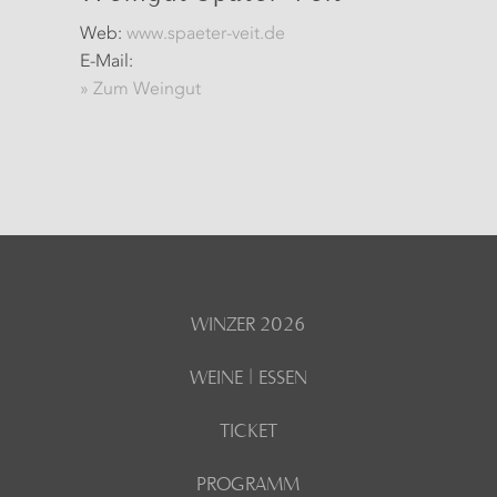
Web:
www.spaeter-veit.de
E-Mail:
» Zum Weingut
WINZER 2026
WEINE | ESSEN
TICKET
PROGRAMM