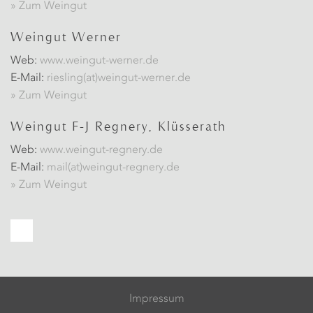
» Zum Weingut
Weingut Werner
Web:
www.weingut-werner.de
E-Mail:
riesling(at)weingut-werner.de
» Zum Weingut
Weingut F-J Regnery, Klüsserath
Web:
www.weingut-regnery.de
E-Mail:
mail(at)weingut-regnery.de
» Zum Weingut
Impressum