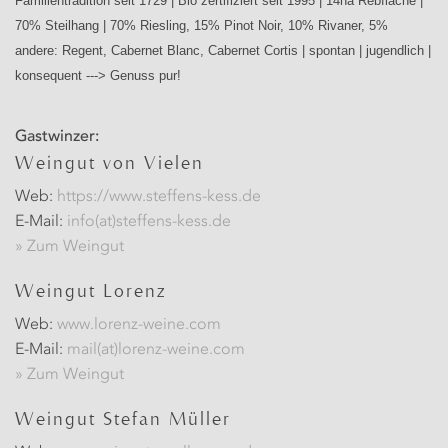
Familientradition seit 1729 | Bio zertifiziert seit 1995 | 14ha Rebfläche |
70% Steilhang | 70% Riesling, 15% Pinot Noir, 10% Rivaner, 5%
andere: Regent, Cabernet Blanc, Cabernet Cortis | spontan | jugendlich |
konsequent ---> Genuss pur!
Gastwinzer:
Weingut von Vielen
Web:
https://www.steffens-kess.de
E-Mail:
info(at)steffens-kess.de
» Zum Weingut
Weingut Lorenz
Web:
www.lorenz-weine.com
E-Mail:
mail(at)lorenz-weine.com
» Zum Weingut
Weingut Stefan Müller