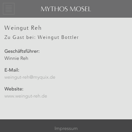
Weingut Reh
Zu Gast bei: Weingut Bottler
Geschäftsführer:
Winnie Reh
E-Mail:
weingut-reh@myquix.de
Website:
www.weingut-reh.de
Impressum