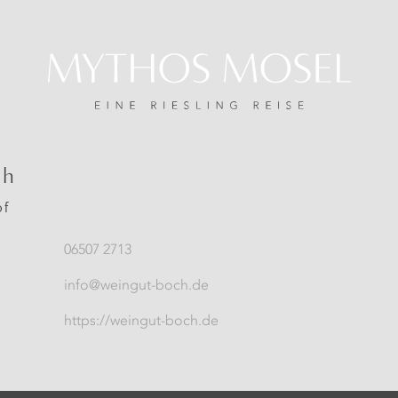
ch
of
06507 2713
info@weingut-boch.de
https://weingut-boch.de