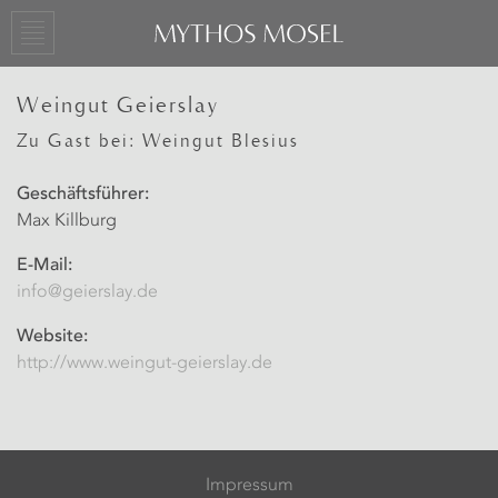
Weingut Geierslay
Zu Gast bei: Weingut Blesius
Geschäftsführer:
Max Killburg
E-Mail:
info@geierslay.de
Website:
http://www.weingut-geierslay.de
Impressum